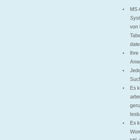
MS A
Sys
von
Tabe
dat
Ihre
Anw
Jede
Such
Es k
arbe
gena
lesb
Es k
Word