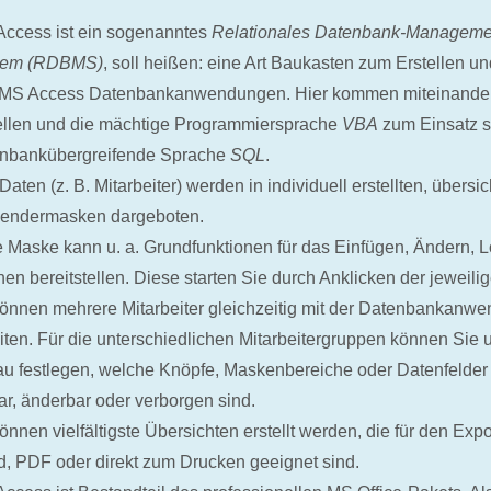
ccess ist ein sogenanntes
Relationales Datenbank-Manageme
tem (RDBMS)
, soll heißen: eine Art Baukasten zum Erstellen u
 MS Access Datenbankanwendungen. Hier kommen miteinander
llen und die mächtige Programmiersprache
VBA
zum Einsatz s
enbankübergreifende Sprache
SQL
.
 Daten (z. B. Mitarbeiter) werden in individuell erstellten, übersi
endermasken dargeboten.
 Maske kann u. a. Grundfunktionen für das Einfügen, Ändern, 
en bereitstellen. Diese starten Sie durch Anklicken der jeweili
önnen mehrere Mitarbeiter gleichzeitig mit der Datenbankanw
iten. Für die unterschiedlichen Mitarbeitergruppen können Sie u
u festlegen, welche Knöpfe, Maskenbereiche oder Datenfelder 
ar, änderbar oder verborgen sind.
önnen vielfältigste Übersichten erstellt werden, die für den Exp
, PDF oder direkt zum Drucken geeignet sind.