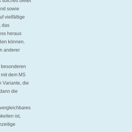
 solches bietet
and sowie
 vielfältige
, das
ess heraus
oßen können.
n anderer
i besonderen
m mit dem MS
 Variante, die
 dann die
vergleichbares
keiten ist,
hzeitige