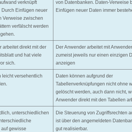
ufwand verknüpft
von Datenbanken. Daten-Verweise b
: Durch Einfügen neuer
Einfügen neuer Daten immer besteh
n Verweise zwischen
ättern verfälscht werden
 gehen.
arbeitet direkt mit der
Der Anwender arbeitet mit Anwende
itsblatt und hat viele
zumeist jeweils nur einen einzigen 
or sich.
anzeigen
leicht versehentlich
Daten können aufgrund der
den.
Tabellenverknüpfungen nicht ohne w
gelöscht werden, auch dann nicht, 
Anwender direkt mit den Tabellen ar
dlich, unterschiedlichen
Die Steuerung von Zugriffsrechten a
terschiedliche
ist über den angemeldeten Datenb
e auf gewisse
gut realisierbar.