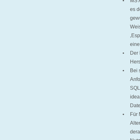
MS A
es d
gewü
Weis
‚Esp
eine
Der 
Hers
Bei 
Anfo
SQL 
idea
Date
Für 
Alte
dera