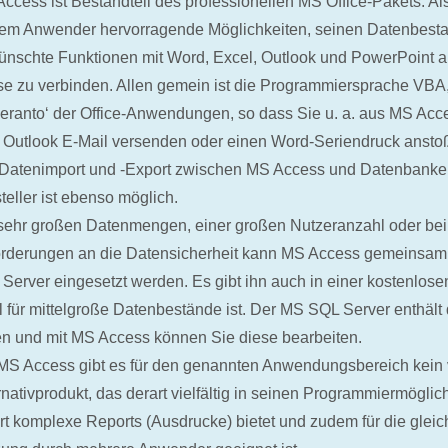
ccess ist Bestandteil des professionellen MS Office-Pakets. Als
em Anwender hervorragende Möglichkeiten, seinen Datenbest
nschte Funktionen mit Word, Excel, Outlook und PowerPoint auf
e zu verbinden. Allen gemein ist die Programmiersprache VBA
eranto‘ der Office-Anwendungen, so dass Sie u. a. aus MS Acc
 Outlook E-Mail versenden oder einen Word-Seriendruck anst
Datenimport und -Export zwischen MS Access und Datenbanke
teller ist ebenso möglich.
sehr großen Datenmengen, einer großen Nutzeranzahl oder be
rderungen an die Datensicherheit kann MS Access gemeinsa
Server eingesetzt werden. Es gibt ihn auch in einer kostenlosen
l für mittelgroße Datenbestände ist. Der MS SQL Server enthält
n und mit MS Access können Sie diese bearbeiten.
MS Access gibt es für den genannten Anwendungsbereich kein 
rnativprodukt, das derart vielfältig in seinen Programmiermöglich
rt komplexe Reports (Ausdrucke) bietet und zudem für die gleic