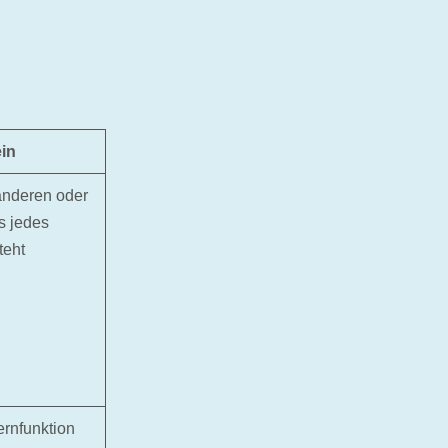
in
 anderen oder
s jedes
teht
ernfunktion