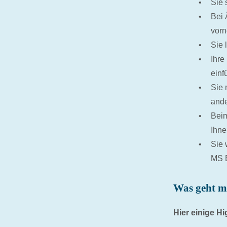
Sie 
Bei 
vor
Sie 
Ihre
einf
Sie 
ande
Beim
Ihne
Sie 
MS E
Was geht mi
Hier einige Hi