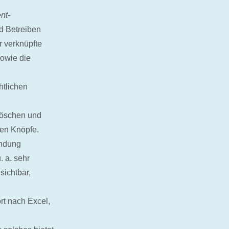
nt-
nd Betreiben
 verknüpfte
owie die
chtlichen
Löschen und
gen Knöpfe.
endung
. a. sehr
sichtbar,
ort nach Excel,