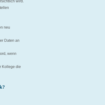
ichtlich wird.
ellen
en neu
rer Daten an
Word, wenn
r Kollege die
nk?