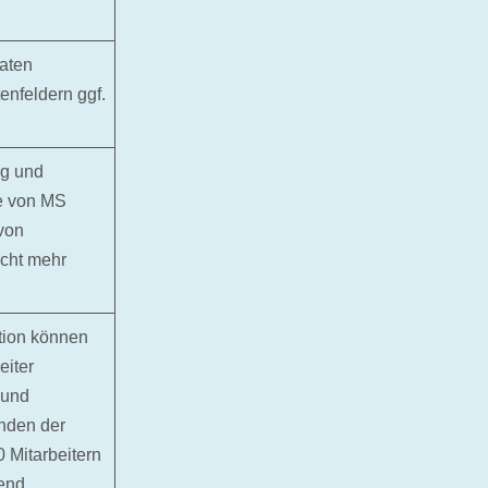
Daten
enfeldern ggf.
ng und
ke von MS
 von
icht mehr
tion können
eiter
 und
nden der
 Mitarbeitern
end