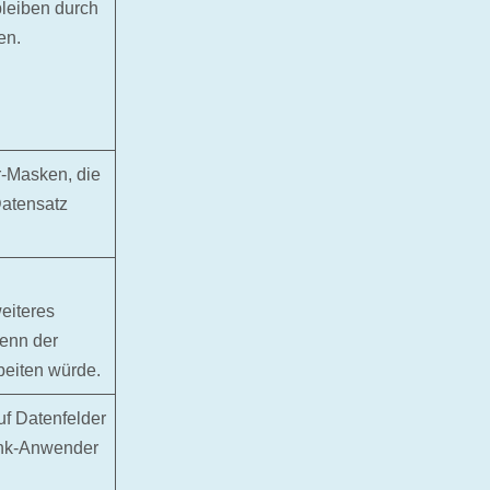
leiben durch
en.
r-Masken, die
Datensatz
eiteres
wenn der
beiten würde.
uf Datenfelder
ank-Anwender