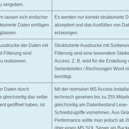
u vergeben.
rn lassen sich einfacher
Es werden nur korrekt strukturierte 
kturierte Daten einfügen
akzeptiert und das Ausfüllen von Dat
glassen.
erzwungen.
 Ausdrucke der Daten mit
Strukturierte Ausdrucke mit Sortieru
d Filterung sind
Filterung sind eine besondere Stär
u realisieren.
Access. Z. B. wird für die Erstellung
Serienbriefen / Rechnungen Word n
benötigt.
er Daten durch
Mit der normalen MS Access Installa
ie gleichzeitig das selbe
technisch gesehen bis zu 255 Mitarb
t geöffnet haben, ist
gleichzeitig am Datenbestand Lese-
Schreibzugriffe vornehmen. Aus Grü
Performance sollte man jedoch ab 20
über einen MS SQL Server als Back